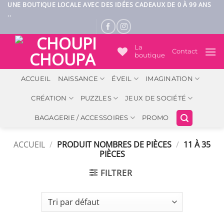
Passer
UNE BOUTIQUE LOCALE AVEC DES IDÉES CADEAUX DE 0 À 99 ANS
..
au
contenu
La
Contact
boutique
ACCUEIL
NAISSANCE
ÉVEIL
IMAGINATION
CRÉATION
PUZZLES
JEUX DE SOCIÉTÉ
BAGAGERIE / ACCESSOIRES
PROMO
ACCUEIL
/
PRODUIT NOMBRES DE PIÈCES
/
11 À 35
PIÈCES
FILTRER