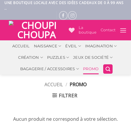
Passer
UNE BOUTIQUE LOCALE AVEC DES IDÉES CADEAUX DE 0 À 99 ANS
..
au
contenu
La
Contact
boutique
ACCUEIL
NAISSANCE
ÉVEIL
IMAGINATION
CRÉATION
PUZZLES
JEUX DE SOCIÉTÉ
BAGAGERIE / ACCESSOIRES
PROMO
ACCUEIL
/
PROMO
FILTRER
Aucun produit ne correspond à votre sélection.