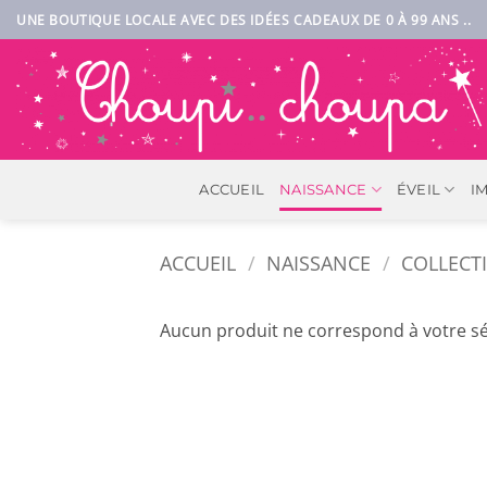
Passer
UNE BOUTIQUE LOCALE AVEC DES IDÉES CADEAUX DE 0 À 99 ANS ..
au
contenu
ACCUEIL
NAISSANCE
ÉVEIL
I
ACCUEIL
/
NAISSANCE
/
COLLECT
Aucun produit ne correspond à votre sé